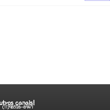
utros canais!
(11)98528-8947