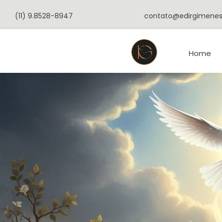
o
conteúdo
(11) 9.8528-8947
contato@edirgimenes
Home