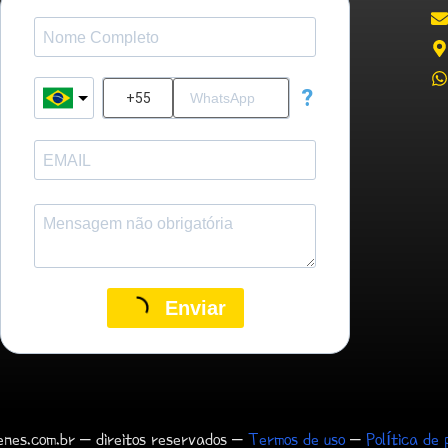
?
Enviar
nes.com.br – direitos reservados –
Termos de uso
–
Política de 