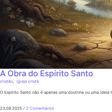
A Obra do Espírito Santo
cristão
,
igreja cristã
O Espírito Santo não é apenas uma doutrina ou uma ideia t
23.09.2025
/
3 Comentários