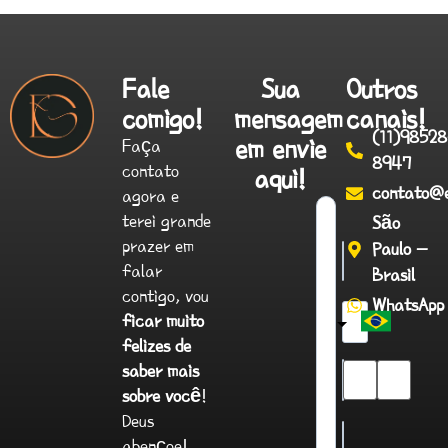
Fale
Sua
Outros
comigo!
mensagem
canais!
(11)9852
em envie
Faça
8947
contato
aqui!
contato@e
agora e
terei grande
São
prazer em
Paulo -
falar
Brasil
contigo, vou
WhatsApp
ficar muito
felizes de
Brazil
saber mais
?
sobre você
!
Deus
abençoe!