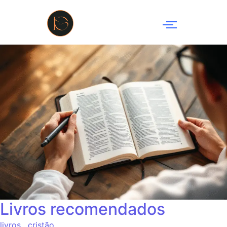
o
conteúdo
Livros recomendados
livros
,
cristão