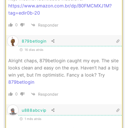
https://www.amazon.com.br/dp/B0FMCMXJ1M?
tag=edir0b-20
0
Responder
879betlogin
16 dias atrás
Alright chaps, 879betlogin caught my eye. The site
looks clean and easy on the eye. Haven’t had a big
win yet, but I’m optimistic. Fancy a look? Try
879betlogin
0
Responder
u888abcvip
1 mês atrás