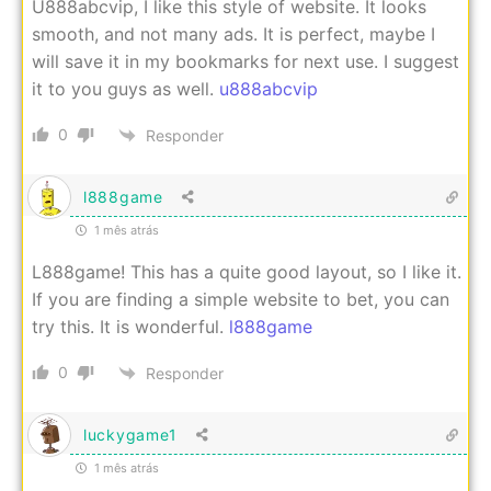
U888abcvip, I like this style of website. It looks
smooth, and not many ads. It is perfect, maybe I
will save it in my bookmarks for next use. I suggest
it to you guys as well.
u888abcvip
0
Responder
l888game
1 mês atrás
L888game! This has a quite good layout, so I like it.
If you are finding a simple website to bet, you can
try this. It is wonderful.
l888game
0
Responder
luckygame1
1 mês atrás