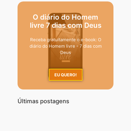
O diário do Homem
livre 7 dias com Deus
Receba gratuitamente o e-book: O
diário do Homem livre - 7 dias com
Deus
EU QUERO!
Últimas postagens