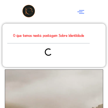
o
conteúdo
O que temos nesta postagem Sobre identidade